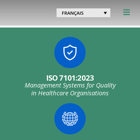
Catégorie :
ESG – Soins de
FRANÇAIS
santé communautaires
ISO 7101:2023
Management Systems for Quality
in Healthcare Organisations