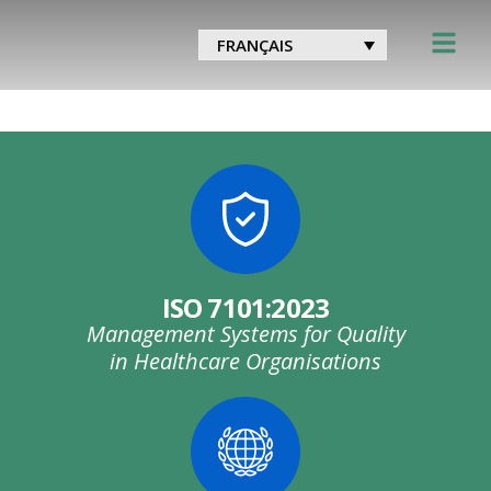
Catégorie :
Recrutement de
FRANÇAIS
personnel médical pour les
sites éloignés
ISO 7101:2023
Management Systems for Quality
in Healthcare Organisations