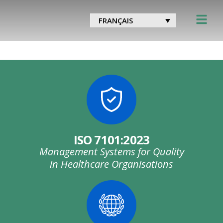
Catégorie :
Service
FRANÇAIS
d’assistance médicale
mondiale 24/7
ISO 7101:2023
Management Systems for Quality
in Healthcare Organisations