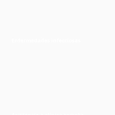
Enfermedades infecciosas
Asistencia a clínica remota