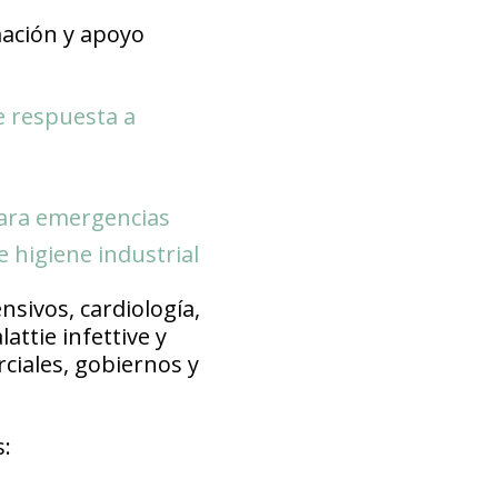
mación y apoyo
e respuesta a
para emergencias
 higiene industrial
sivos, cardiología,
attie infettive y
ciales, gobiernos y
s: