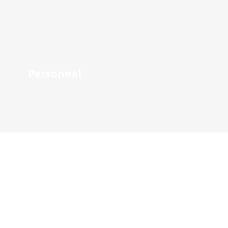
Personnel
Personnel de la clinique