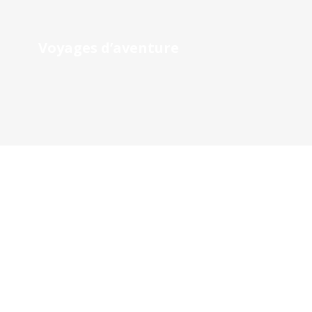
Voyages d’aventure
Support clinique à distance